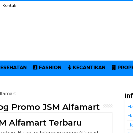
Kontak
KESEHATAN
FASHION
KECANTIKAN
PROP
lfamart
In
og Promo JSM Alfamart
Ha
Ha
M Alfamart Terbaru
Ha
erbaru Bulan Ini. Informasi promo Alfamart