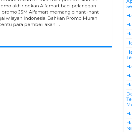
Ap
romo akhir pekan Alfamart bagi pelanggan
Se
ga promo JSM Alfamart memang dinanti-nanti
Ha
gai wilayah Indonesia. Bahkan Promo Murah
 tentu para pembeli akan …
Ha
Ha
Ha
Ha
Te
Ha
Ha
Ha
Da
Te
Me
Ha
Ha
re