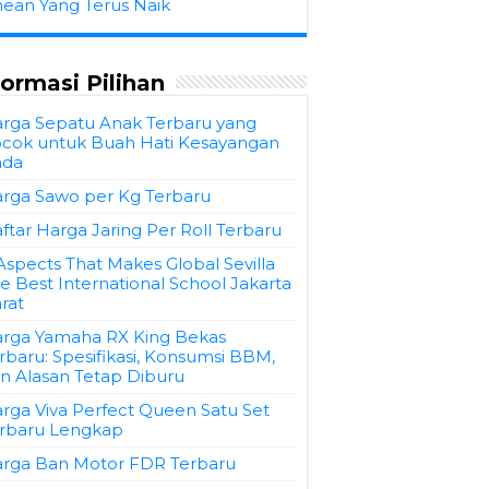
hean Yang Terus Naik
formasi Pilihan
rga Sepatu Anak Terbaru yang
cok untuk Buah Hati Kesayangan
nda
rga Sawo per Kg Terbaru
ftar Harga Jaring Per Roll Terbaru
Aspects That Makes Global Sevilla
e Best International School Jakarta
rat
rga Yamaha RX King Bekas
rbaru: Spesifikasi, Konsumsi BBM,
n Alasan Tetap Diburu
rga Viva Perfect Queen Satu Set
rbaru Lengkap
rga Ban Motor FDR Terbaru