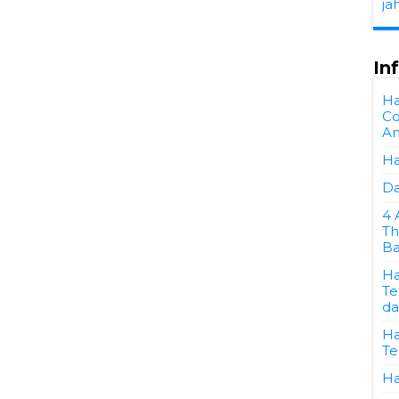
ja
In
Ha
Co
A
Ha
Da
4 
Th
Ba
Ha
Te
da
Ha
Te
Ha