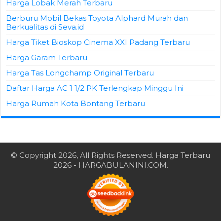
Harga Lobak Merah Terbaru
Berburu Mobil Bekas Toyota Alphard Murah dan
Berkualitas di Seva.id
Harga Tiket Bioskop Cinema XXI Padang Terbaru
Harga Garam Terbaru
Harga Tas Longchamp Original Terbaru
Daftar Harga AC 1 1/2 PK Terlengkap Minggu Ini
Harga Rumah Kota Bontang Terbaru
© Copyright 2026, All Rights Reserved.
Harga Terbaru
2026
- HARGABULANINI.COM.