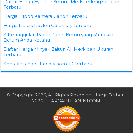
Daftar Harga Eyeliner Semua Merk Terlengkap dan
Terbaru
Harga Tripod Kamera Canon Terbaru
Harga Lipstik Revlon Colorstay Terbaru
4 Keunggulan Pagar Panel Beton yang Mungkin
Belum Anda Ketahui
Daftar Harga Minyak Zaitun All Merk dan Ukuran
Terbaru
Spesifikasi dan Harga Xiaomi 13 Terbaru
© Copyright 2026, All Rights Reserved.
Harga Terbaru
2026
- HARGABULANINI.COM.