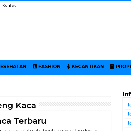
Kontak
KESEHATAN
FASHION
KECANTIKAN
PROP
In
eng Kaca
Ha
Ha
ca Terbaru
Ha
upakan salah satu bentuk gaya atau desain