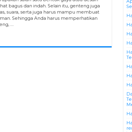
Ap
hat bagus dan indah. Selain itu, genteng juga
Se
anas, suara, serta juga harus mampu membuat
Ha
yaman. Sehingga Anda harus memperhatikan
eng, …
Ha
Ha
Ha
Ha
Te
Ha
Ha
Ha
Da
Te
Me
Ha
Ha
re