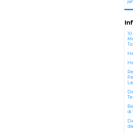
ja
In
10
Mo
Ti
Ha
Ha
Re
Pe
La
Da
Te
Be
di
Da
da