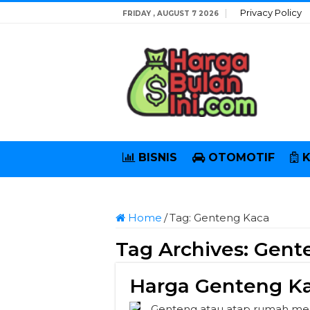
Privacy Policy
FRIDAY , AUGUST 7 2026
BISNIS
OTOMOTIF
Home
/
Tag:
Genteng Kaca
Tag Archives:
Gent
Harga Genteng Ka
Genteng atau atap rumah mer