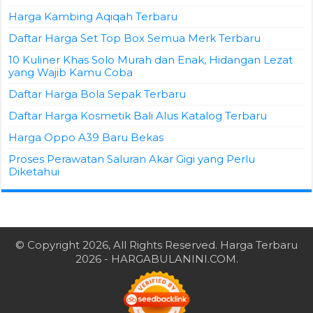
Harga Kambing Aqiqah Terbaru
Daftar Harga Set Top Box Semua Merk Terbaru
10 Kuliner Khas Solo Murah dan Enak, Hidangan Lezat
yang Wajib Kamu Coba
Daftar Harga Bola Sepak Terbaru
Daftar Harga Kosmetik Bali Alus Katalog Terbaru
Harga Oppo A39 Baru Bekas
Proses Perawatan Saluran Akar Gigi yang Perlu
Diketahui
© Copyright 2026, All Rights Reserved.
Harga Terbaru
2026
- HARGABULANINI.COM.