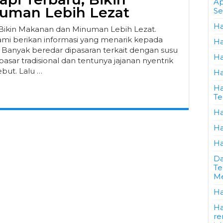
Ap
uman Lebih Lezat
Se
Ha
 Bikin Makanan dan Minuman Lebih Lezat.
ami berikan informasi yang menarik kepada
Ha
. Banyak beredar dipasaran terkait dengan susu
Ha
pasar tradisional dan tentunya jajanan nyentrik
but. Lalu …
Ha
Ha
Te
Ha
Ha
Ha
Da
Te
Me
Ha
Ha
re