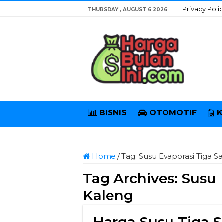
Privacy Poli
THURSDAY , AUGUST 6 2026
BISNIS
OTOMOTIF
Home
/
Tag:
Susu Evaporasi Tiga S
Tag Archives:
Susu 
Kaleng
Harga Susu Tiga S