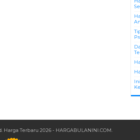
Ha
Se
Ha
An
Ti
Pr
Da
Te
Ha
Ha
In
Ke
d.
Harga Terbaru 2026
- HARGABULANINI.COM.