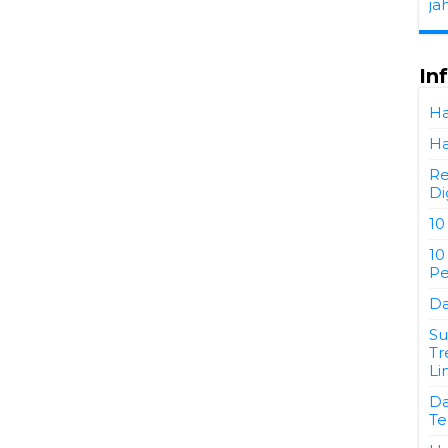
ja
In
Ha
Ha
Re
Di
10
10
Pe
Da
Su
Tr
Li
Da
Te