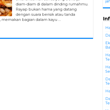
ja
diam-diam di dalam dinding rumahmu.
Rayap bukan hama yang datang
dengan suara berisik atau tanda
In
i, memakan bagian dalam kayu …
Ha
Da
Ek
Ba
Ha
Te
Ha
Se
Da
Te
Ha
Da
Te