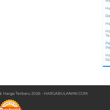
Ha
Ha
Re
Ha
Ha
Te
Pe
Pe
Ha
St
d.
Harga Terbaru 2026
- HARGABULANINI.COM.