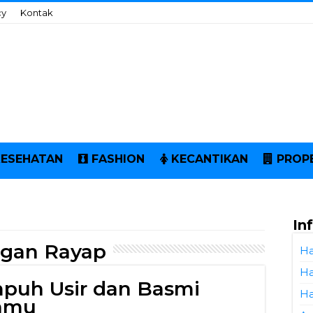
cy
Kontak
KESEHATAN
FASHION
KECANTIKAN
PROP
In
ngan Rayap
Ha
Ha
mpuh Usir dan Basmi
Ha
hmu