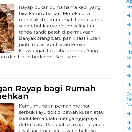
Ap
Se
Rayap bukan cuma hama kecil yang
bisa kamu abaikan. Mereka bisa
Ha
merusak struktur rumah tanpa kamu
Ha
sadari, bahkan sebelum kelihatan
tanda-tanda parah di permukaan.
Ha
Banyak orang baru panik saat kusen
Ha
pintu mulai rapuh atau lemari
kesayangan tiba-tiba ambruk. Yang
Ha
diam dan hidup berkoloni. Saat kamu …
Te
Ha
Ha
Ha
gan Rayap bagi Rumah
mehkan
Da
Te
Me
Kamu mungkin pernah melihat
serbuk kayu tipis di bawah kusen atau
Ha
sudut lemari, lalu menganggapnya
Ha
debu biasa. Padahal bisa saja itu tanda
re
awal ancaman serius yang bekerja