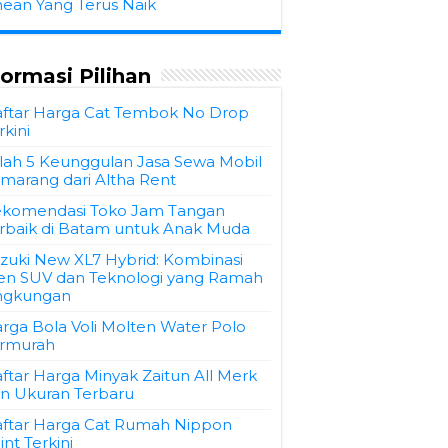
hean Yang Terus Naik
formasi Pilihan
ftar Harga Cat Tembok No Drop
rkini
ilah 5 Keunggulan Jasa Sewa Mobil
marang dari Altha Rent
komendasi Toko Jam Tangan
rbaik di Batam untuk Anak Muda
zuki New XL7 Hybrid: Kombinasi
en SUV dan Teknologi yang Ramah
ngkungan
rga Bola Voli Molten Water Polo
rmurah
ftar Harga Minyak Zaitun All Merk
n Ukuran Terbaru
ftar Harga Cat Rumah Nippon
int Terkini