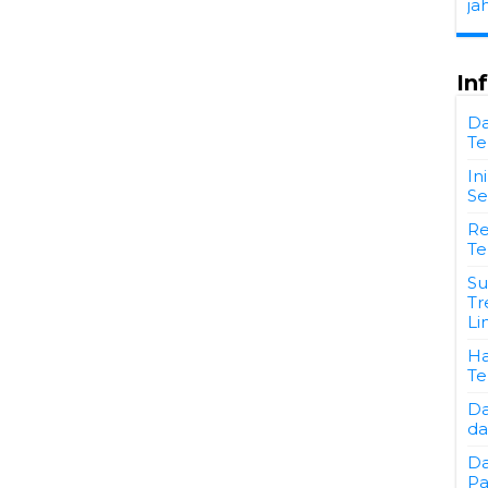
ja
In
Da
Te
In
Se
Re
Te
Su
Tr
Li
Ha
Te
Da
da
Da
Pa