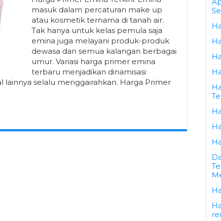
Ap
masuk dalam percaturan make up
Se
atau kosmetik ternama di tanah air.
Ha
Tak hanya untuk kelas pemula saja
emina juga melayani produk-produk
Ha
dewasa dan semua kalangan berbagai
Ha
umur. Variasi harga primer emina
terbaru menjadikan dinamisasi
Ha
 lainnya selalu menggairahkan. Harga Primer
Ha
Te
Ha
Ha
Ha
Da
Te
Me
Ha
Ha
re