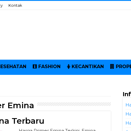
cy
Kontak
KESEHATAN
FASHION
KECANTIKAN
PROP
In
er Emina
Ha
Ha
na Terbaru
Ha
Harga Primer Emina Terkini. Emina