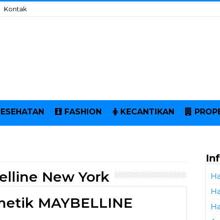
Kontak
KESEHATAN
FASHION
KECANTIKAN
PROP
In
lline New York
Ha
Ha
smetik MAYBELLINE
Ha