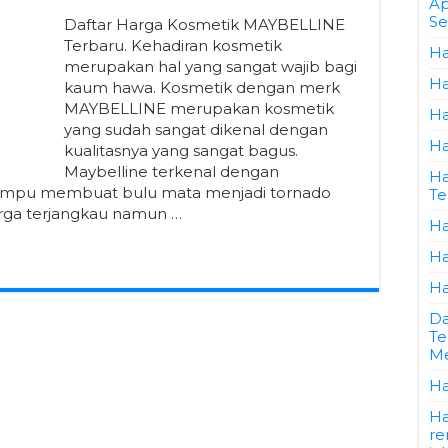
Ap
Se
Daftar Harga Kosmetik MAYBELLINE
Terbaru. Kehadiran kosmetik
Ha
merupakan hal yang sangat wajib bagi
Ha
kaum hawa. Kosmetik dengan merk
MAYBELLINE merupakan kosmetik
Ha
yang sudah sangat dikenal dengan
Ha
kualitasnya yang sangat bagus.
Maybelline terkenal dengan
Ha
ampu membuat bulu mata menjadi tornado
Te
harga terjangkau namun …
Ha
Ha
Ha
Da
Te
Me
Ha
Ha
re