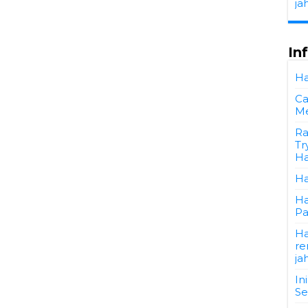
ja
In
Ha
Ca
Me
Ra
Tr
Ha
Ha
Ha
Pa
Ha
re
ja
In
Se