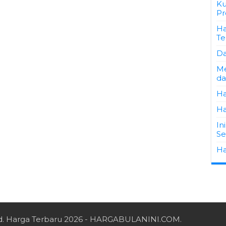
Ku
Pr
Ha
Te
Da
Me
da
Ha
Ha
In
Se
Ha
d.
Harga Terbaru 2026
- HARGABULANINI.COM.