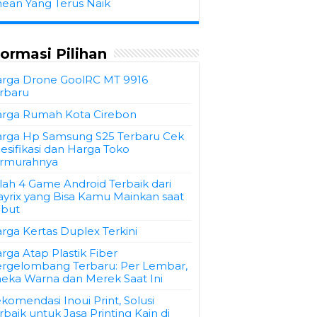
hean Yang Terus Naik
formasi Pilihan
rga Drone GoolRC MT 9916
rbaru
rga Rumah Kota Cirebon
rga Hp Samsung S25 Terbaru Cek
esifikasi dan Harga Toko
rmurahnya
ilah 4 Game Android Terbaik dari
ayrix yang Bisa Kamu Mainkan saat
but
rga Kertas Duplex Terkini
rga Atap Plastik Fiber
rgelombang Terbaru: Per Lembar,
eka Warna dan Merek Saat Ini
komendasi Inoui Print, Solusi
rbaik untuk Jasa Printing Kain di