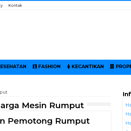
cy
Kontak
KESEHATAN
FASHION
KECANTIKAN
PROP
put
In
Harga Mesin Rumput
Ha
Ha
sin Pemotong Rumput
Ha