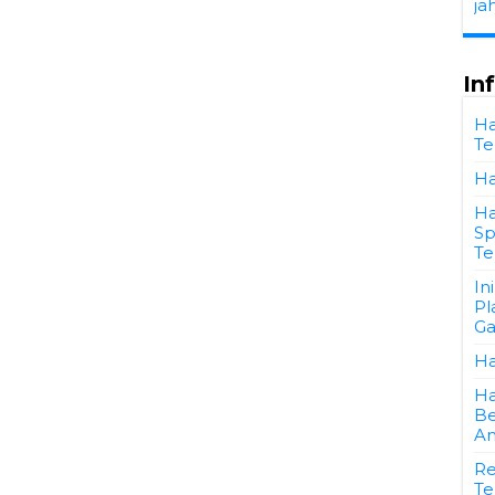
ja
In
Ha
Te
Ha
Ha
Sp
Te
In
Pl
Ga
Ha
Ha
Be
An
Re
Te