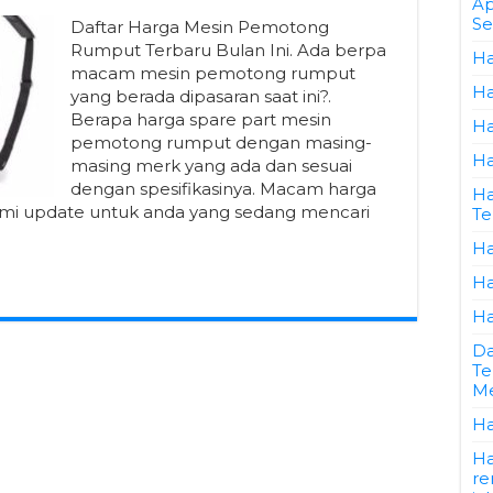
Ap
Se
Daftar Harga Mesin Pemotong
Rumput Terbaru Bulan Ini. Ada berpa
Ha
macam mesin pemotong rumput
Ha
yang berada dipasaran saat ini?.
Berapa harga spare part mesin
Ha
pemotong rumput dengan masing-
Ha
masing merk yang ada dan sesuai
dengan spesifikasinya. Macam harga
Ha
i update untuk anda yang sedang mencari
Te
Ha
Ha
Ha
Da
Te
Me
Ha
Ha
re