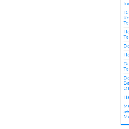
In
Da
Ke
Te
Ha
Te
Da
Ha
Da
Te
Da
Ba
OT
Ha
Mu
Se
Me