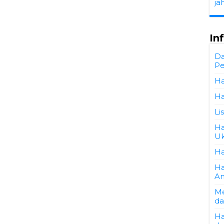
ja
In
Da
Pe
Ha
Ha
Li
Ha
Uk
Ha
Ha
An
Me
da
Ha