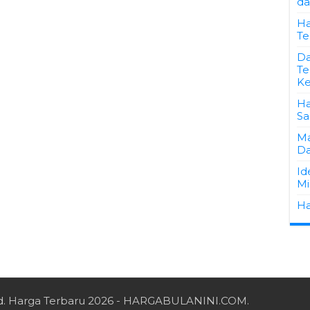
da
Ha
Te
Da
Te
K
Ha
Sa
Ma
Da
Id
Mi
Ha
d.
Harga Terbaru 2026
- HARGABULANINI.COM.