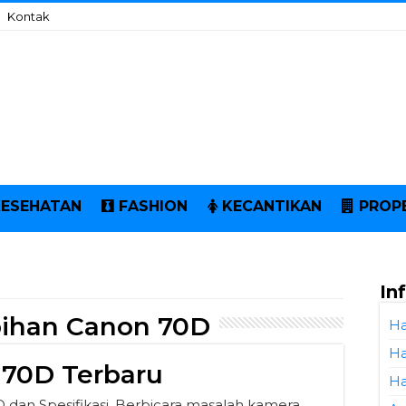
Kontak
KESEHATAN
FASHION
KECANTIKAN
PROP
In
bihan Canon 70D
Ha
Ha
 70D Terbaru
Ha
dan Spesifikasi. Berbicara masalah kamera