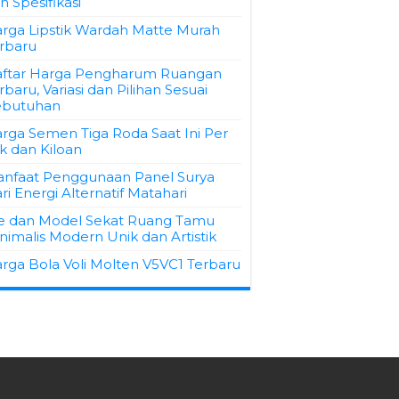
n Spesifikasi
rga Lipstik Wardah Matte Murah
rbaru
ftar Harga Pengharum Ruangan
rbaru, Variasi dan Pilihan Sesuai
ebutuhan
rga Semen Tiga Roda Saat Ini Per
k dan Kiloan
nfaat Penggunaan Panel Surya
ri Energi Alternatif Matahari
e dan Model Sekat Ruang Tamu
nimalis Modern Unik dan Artistik
rga Bola Voli Molten V5VC1 Terbaru