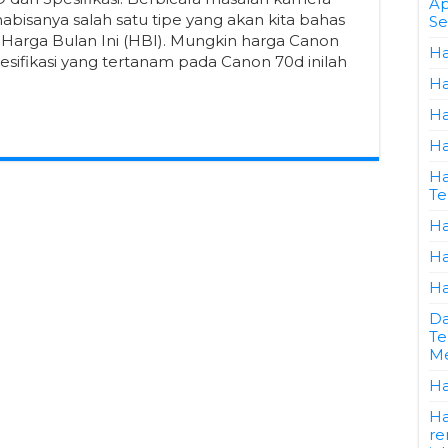
Ap
bisanya salah satu tipe yang akan kita bahas
Se
Harga Bulan Ini (HBI). Mungkin harga Canon
Ha
sifikasi yang tertanam pada Canon 70d inilah
Ha
Ha
Ha
Ha
Te
Ha
Ha
Ha
Da
Te
Me
Ha
Ha
re