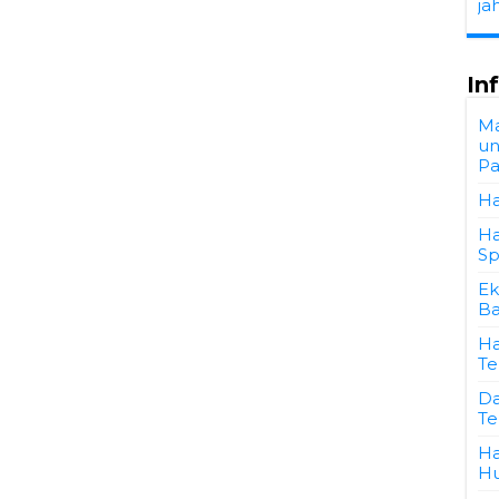
ja
In
Ma
un
P
Ha
Ha
Sp
Ek
Ba
Ha
Te
Da
Te
Ha
Hu