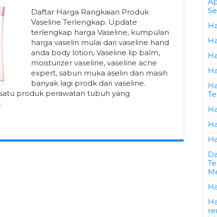
Ap
Se
Daftar Harga Rangkaian Produk
Vaseline Terlengkap. Update
Ha
terlengkap harga Vaseline, kumpulan
Ha
harga vaselin mulai dari vaseline hand
anda body lotion, Vaseline lip balm,
Ha
moisturizer vaseline, vaseline acne
Ha
expert, sabun muka aselin dan masih
banyak lagi prodk dari vaseline.
Ha
 satu produk perawatan tubuh yang
Te
…
Ha
Ha
Ha
Da
Te
Me
Ha
Ha
re