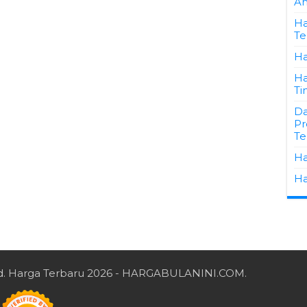
A
Ha
Te
Ha
Ha
Ti
Da
Pr
Te
Ha
Ha
d.
Harga Terbaru 2026
- HARGABULANINI.COM.