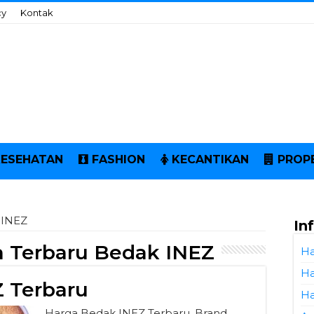
cy
Kontak
KESEHATAN
FASHION
KECANTIKAN
PROP
 INEZ
In
 Terbaru Bedak INEZ
Ha
Ha
 Terbaru
Ha
Harga Bedak INEZ Terbaru. Brand