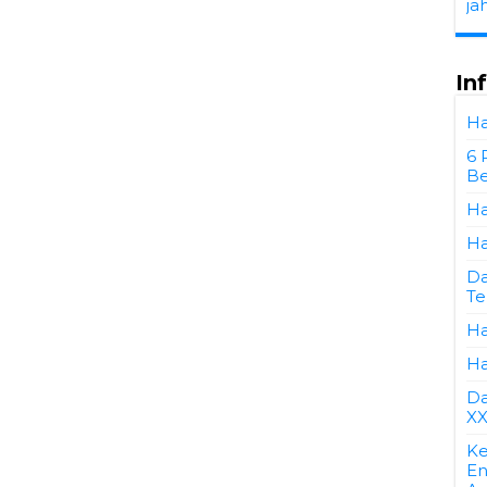
ja
In
Ha
6 
Be
Ha
Ha
Da
Te
Ha
Ha
Da
XX
Ke
En