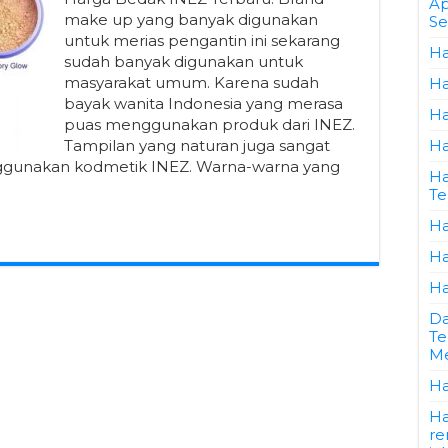
Ap
make up yang banyak digunakan
Se
untuk merias pengantin ini sekarang
Ha
sudah banyak digunakan untuk
masyarakat umum. Karena sudah
Ha
bayak wanita Indonesia yang merasa
Ha
puas menggunakan produk dari INEZ.
Tampilan yang naturan juga sangat
Ha
nggunakan kodmetik INEZ. Warna-warna yang
Ha
Te
Ha
Ha
Ha
Da
Te
Me
Ha
Ha
re