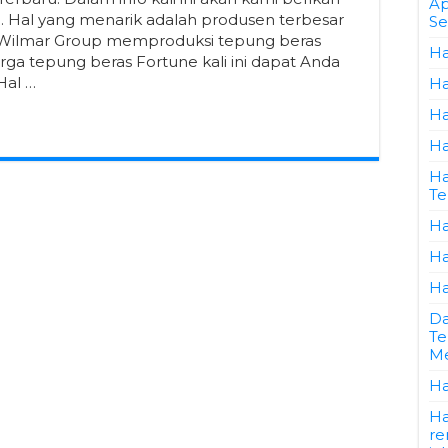
Ap
. Hal yang menarik adalah produsen terbesar
Se
tu Wilmar Group memproduksi tepung beras
Ha
a tepung beras Fortune kali ini dapat Anda
Hal …
Ha
Ha
Ha
Ha
Te
Ha
Ha
Ha
Da
Te
Me
Ha
Ha
re