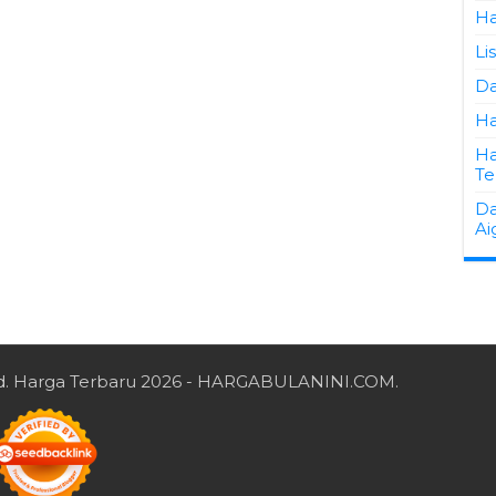
Ha
Li
Da
Ha
Ha
Te
Da
Ai
d.
Harga Terbaru 2026
- HARGABULANINI.COM.