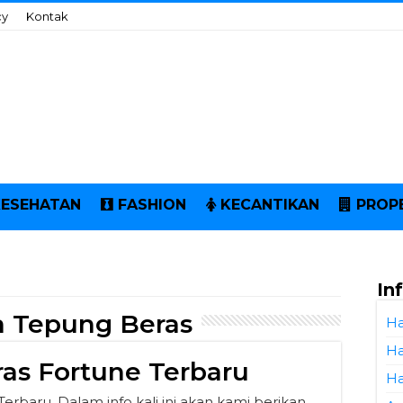
cy
Kontak
KESEHATAN
FASHION
KECANTIKAN
PROP
In
a Tepung Beras
Ha
Ha
as Fortune Terbaru
Ha
rbaru. Dalam info kali ini akan kami berikan