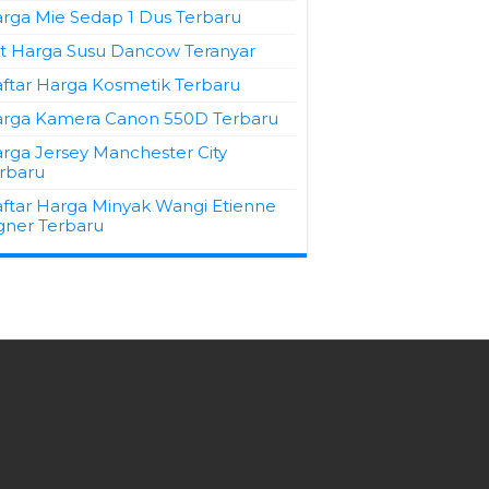
rga Mie Sedap 1 Dus Terbaru
st Harga Susu Dancow Teranyar
ftar Harga Kosmetik Terbaru
rga Kamera Canon 550D Terbaru
rga Jersey Manchester City
rbaru
ftar Harga Minyak Wangi Etienne
gner Terbaru