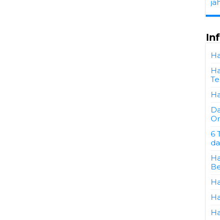
ja
In
Ha
Ha
Te
Ha
Da
Or
6 
da
Ha
Be
Ha
Ha
Ha