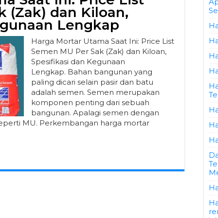
Ap
 (Zak) dan Kiloan,
Se
Kegunaan Lengkap
Ha
Ha
Harga Mortar Utama Saat Ini: Price List
Semen MU Per Sak (Zak) dan Kiloan,
Ha
Spesifikasi dan Kegunaan
Ha
Lengkap. Bahan bangunan yang
paling dicari selain pasir dan batu
Ha
adalah semen. Semen merupakan
Te
komponen penting dari sebuah
Ha
bangunan. Apalagi semen dengan
 seperti MU. Perkembangan harga mortar
Ha
Ha
Da
Te
Me
Ha
Ha
re