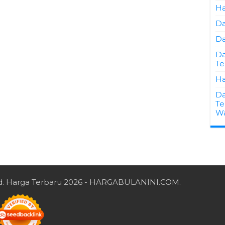
Ha
Da
Da
Da
Te
Ha
Da
Te
W
d.
Harga Terbaru 2026
- HARGABULANINI.COM.