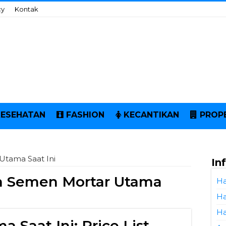
cy
Kontak
KESEHATAN
FASHION
KECANTIKAN
PROP
Utama Saat Ini
In
a Semen Mortar Utama
Ha
Ha
Ha
 Saat Ini: Price List