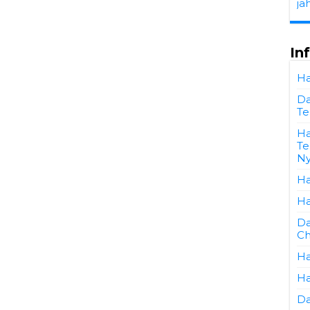
ja
In
Ha
Da
Te
Ha
Te
N
Ha
Ha
Da
Ch
Ha
Ha
Da