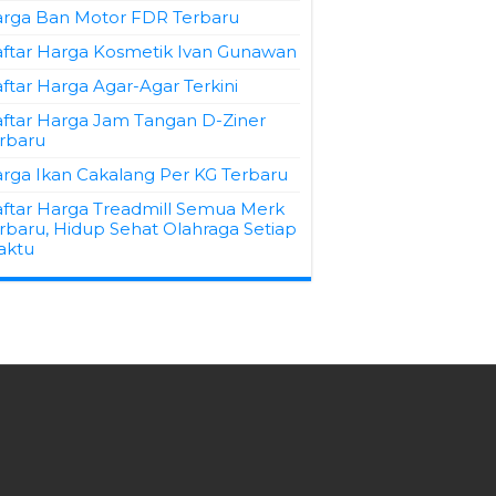
rga Ban Motor FDR Terbaru
ftar Harga Kosmetik Ivan Gunawan
ftar Harga Agar-Agar Terkini
ftar Harga Jam Tangan D-Ziner
rbaru
rga Ikan Cakalang Per KG Terbaru
ftar Harga Treadmill Semua Merk
rbaru, Hidup Sehat Olahraga Setiap
aktu