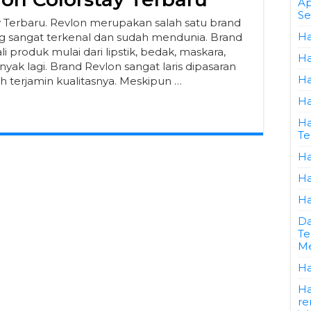
Ap
Se
y Terbaru. Revlon merupakan salah satu brand
Ha
ng sangat terkenal dan sudah mendunia. Brand
 produk mulai dari lipstik, bedak, maskara,
Ha
yak lagi. Brand Revlon sangat laris dipasaran
Ha
h terjamin kualitasnya. Meskipun …
Ha
Ha
Te
Ha
Ha
Ha
Da
Te
Me
Ha
Ha
re