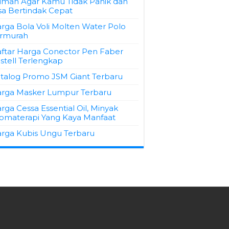
mah Agar Kamu Tidak Panik dan
sa Bertindak Cepat
rga Bola Voli Molten Water Polo
rmurah
ftar Harga Conector Pen Faber
stell Terlengkap
talog Promo JSM Giant Terbaru
rga Masker Lumpur Terbaru
rga Cessa Essential Oil, Minyak
omaterapi Yang Kaya Manfaat
rga Kubis Ungu Terbaru