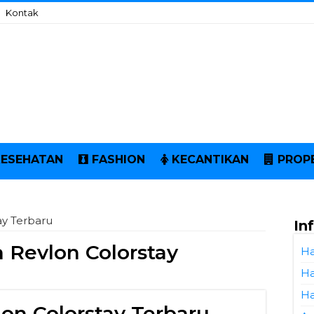
Kontak
KESEHATAN
FASHION
KECANTIKAN
PROP
ay Terbaru
In
 Revlon Colorstay
Ha
Ha
Ha
lon Colorstay Terbaru