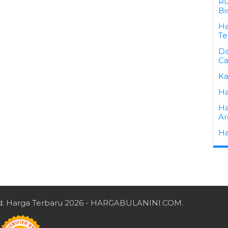
Ru
Bi
Ha
Te
Da
Ca
Ka
Ha
Ha
Ar
Ha
d.
Harga Terbaru 2026
- HARGABULANINI.COM.