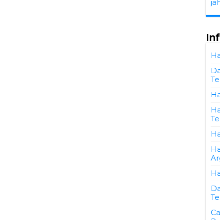
ja
In
Ha
Da
Te
Ha
Ha
Te
Ha
Ha
Ar
Ha
Da
Te
Ca