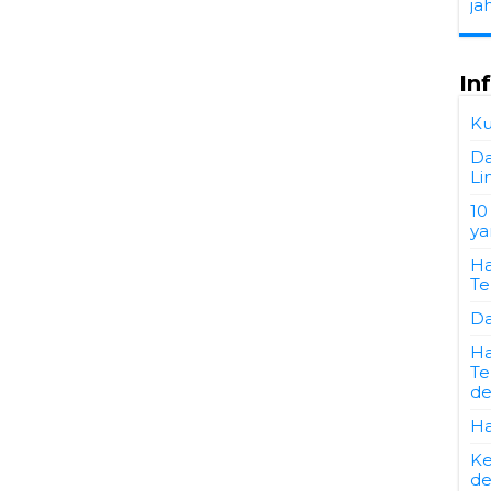
ja
In
Ku
Da
Li
10
ya
Ha
Te
Da
Ha
Te
de
Ha
Ke
de