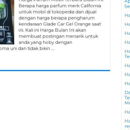
Ap
Berapa harga parfum merk California
Se
untuk mobil di tokopedia dan dijual
Ha
dengan harga berapa pengharum
kendaraan Glade Car Gel Orange saat
Ha
ini. Kali ini Harga Bulan Ini akan
Ha
membuat postingan menarik untuk
anda yang hoby dengan
Ha
a uni dan tidak bikin …
Ha
Te
Ha
Ha
Ha
Da
Te
Me
Ha
Ha
re