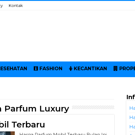
cy
Kontak
KESEHATAN
FASHION
KECANTIKAN
PROP
In
a Parfum Luxury
Ha
Ha
il Terbaru
Ha
Harga Parfum Mobil Terbaru Bulan Ini.