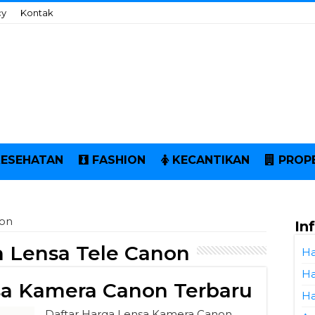
cy
Kontak
KESEHATAN
FASHION
KECANTIKAN
PROP
non
In
 Lensa Tele Canon
Ha
Ha
sa Kamera Canon Terbaru
Ha
Daftar Harga Lensa Kamera Canon