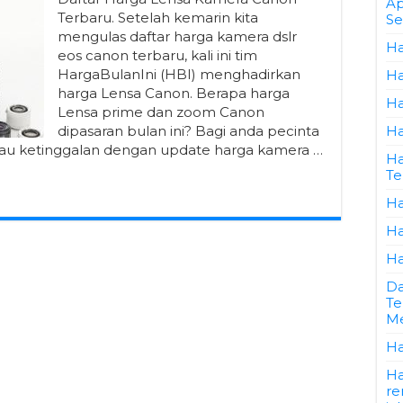
Ap
Terbaru. Setelah kemarin kita
Se
mengulas daftar harga kamera dslr
Ha
eos canon terbaru, kali ini tim
HargaBulanIni (HBI) menghadirkan
Ha
harga Lensa Canon. Berapa harga
Ha
Lensa prime dan zoom Canon
dipasaran bulan ini? Bagi anda pecinta
Ha
au ketinggalan dengan update harga kamera …
Ha
Te
Ha
Ha
Ha
Da
Te
Me
Ha
Ha
re