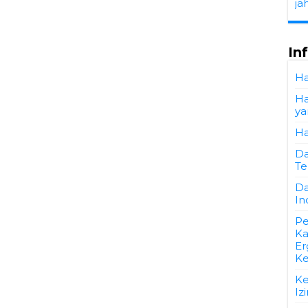
ja
In
Ha
Ha
ya
Ha
Da
Te
Da
In
Pe
Ka
Er
K
Ke
Iz