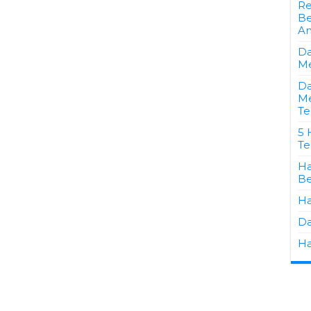
Re
Be
Am
Da
Me
Da
Me
Te
5 
Te
Ha
Be
Ha
Da
Ha