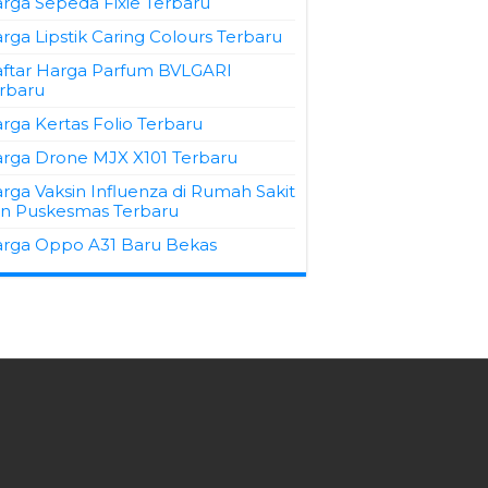
rga Sepeda Fixie Terbaru
rga Lipstik Caring Colours Terbaru
ftar Harga Parfum BVLGARI
rbaru
rga Kertas Folio Terbaru
rga Drone MJX X101 Terbaru
rga Vaksin Influenza di Rumah Sakit
n Puskesmas Terbaru
rga Oppo A31 Baru Bekas