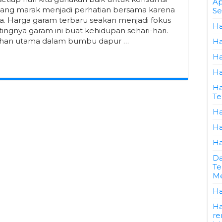
Ap
 yang marak menjadi perhatian bersama karena
Se
ya. Harga garam terbaru seakan menjadi fokus
Ha
ingnya garam ini buat kehidupan sehari-hari.
bahan utama dalam bumbu dapur …
Ha
Ha
Ha
Ha
Te
Ha
Ha
Ha
Da
Te
Me
Ha
Ha
re