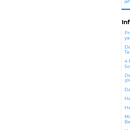
ja
In
Pr
ya
Da
Te
4 
So
Da
(P
Da
Ha
Ha
Ma
Be