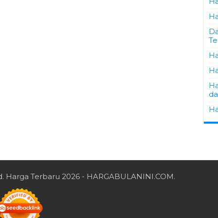
Ha
Ha
Da
Te
Ha
Ha
Ha
da
Ha
d.
Harga Terbaru 2026
- HARGABULANINI.COM.