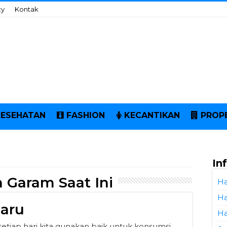
cy
Kontak
KESEHATAN
FASHION
KECANTIKAN
PROP
In
 Garam Saat Ini
Ha
Ha
aru
Ha
etiap hari kita gunakan baik untuk konsumsi