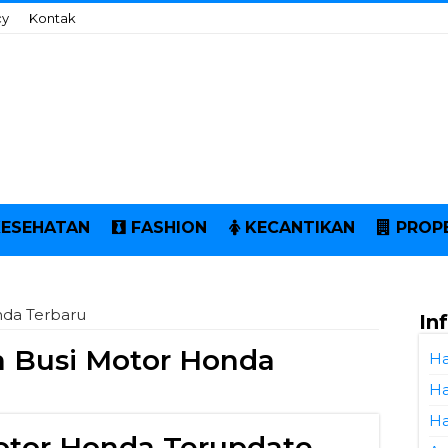
cy
Kontak
KESEHATAN
FASHION
KECANTIKAN
PROP
nda Terbaru
In
 Busi Motor Honda
Ha
Ha
Ha
Motor Honda Terupdate