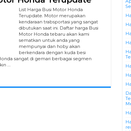
Ap
Se
List Harga Busi Motor Honda
Ha
Terupdate. Motor merupakan
kendaraan trabsportasi yang sangat
Ha
dibutukan saat ini. Daftar harga Busi
Ha
Motor Honda tebaru akan kami
sematkan untuk anda yang
Ha
mempunyai dan hoby akan
Ha
berkendara dengan kuda besi
Te
Honda sangat di gemari berbagai segmen
kin …
Ha
Ha
Ha
Da
Te
Me
Ha
Ha
re