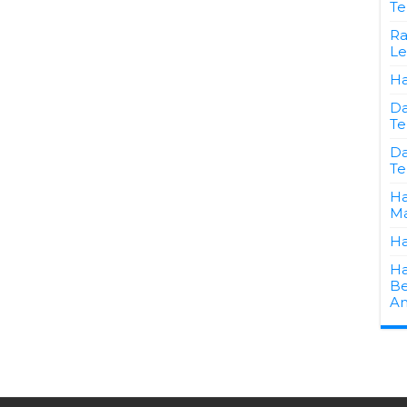
Te
Ra
Le
Ha
Da
Te
Da
Te
Ha
Ma
Ha
Ha
Be
An