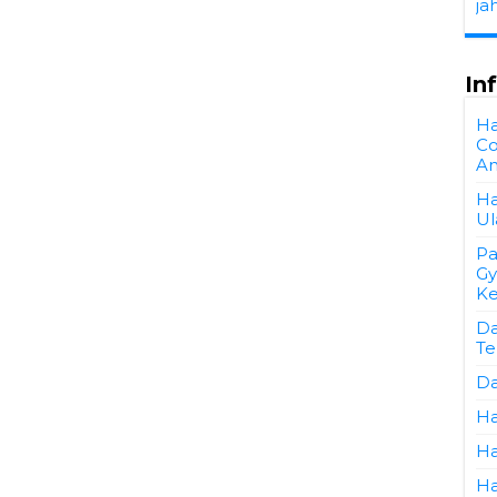
ja
In
Ha
Co
A
Ha
Ul
Pa
Gy
Ke
Da
Te
Da
Ha
Ha
Ha