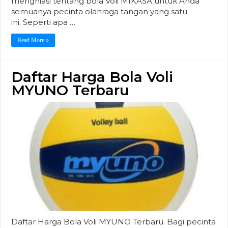
menghiasi tentang bola Voli MIKASA untuk Anda
semuanya pecinta olahraga tangan yang satu
ini. Seperti apa …
Read More »
Daftar Harga Bola Voli
MYUNO Terbaru
Daftar Harga Bola Voli MYUNO Terbaru. Bagi pecinta