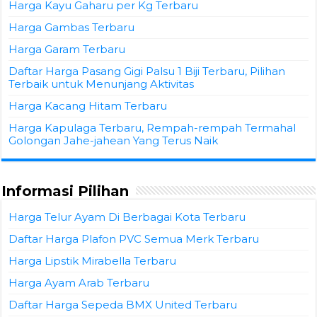
Harga Kayu Gaharu per Kg Terbaru
Harga Gambas Terbaru
Harga Garam Terbaru
Daftar Harga Pasang Gigi Palsu 1 Biji Terbaru, Pilihan
Terbaik untuk Menunjang Aktivitas
Harga Kacang Hitam Terbaru
Harga Kapulaga Terbaru, Rempah-rempah Termahal
Golongan Jahe-jahean Yang Terus Naik
Informasi Pilihan
Harga Telur Ayam Di Berbagai Kota Terbaru
Daftar Harga Plafon PVC Semua Merk Terbaru
Harga Lipstik Mirabella Terbaru
Harga Ayam Arab Terbaru
Daftar Harga Sepeda BMX United Terbaru