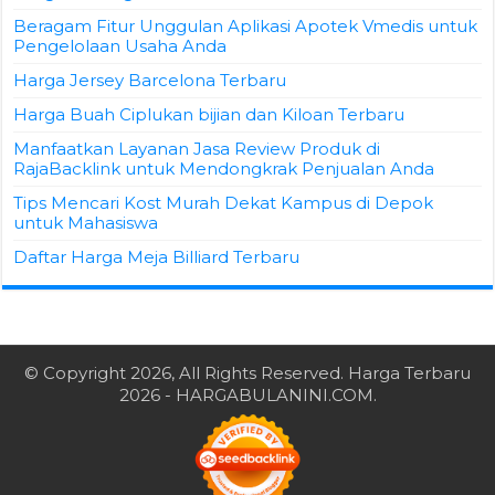
Beragam Fitur Unggulan Aplikasi Apotek Vmedis untuk
Pengelolaan Usaha Anda
Harga Jersey Barcelona Terbaru
Harga Buah Ciplukan bijian dan Kiloan Terbaru
Manfaatkan Layanan Jasa Review Produk di
RajaBacklink untuk Mendongkrak Penjualan Anda
Tips Mencari Kost Murah Dekat Kampus di Depok
untuk Mahasiswa
Daftar Harga Meja Billiard Terbaru
© Copyright 2026, All Rights Reserved.
Harga Terbaru
2026
- HARGABULANINI.COM.