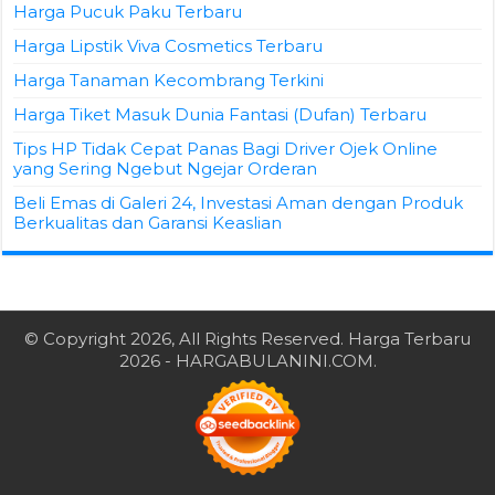
Harga Pucuk Paku Terbaru
Harga Lipstik Viva Cosmetics Terbaru
Harga Tanaman Kecombrang Terkini
Harga Tiket Masuk Dunia Fantasi (Dufan) Terbaru
Tips HP Tidak Cepat Panas Bagi Driver Ojek Online
yang Sering Ngebut Ngejar Orderan
Beli Emas di Galeri 24, Investasi Aman dengan Produk
Berkualitas dan Garansi Keaslian
© Copyright 2026, All Rights Reserved.
Harga Terbaru
2026
- HARGABULANINI.COM.