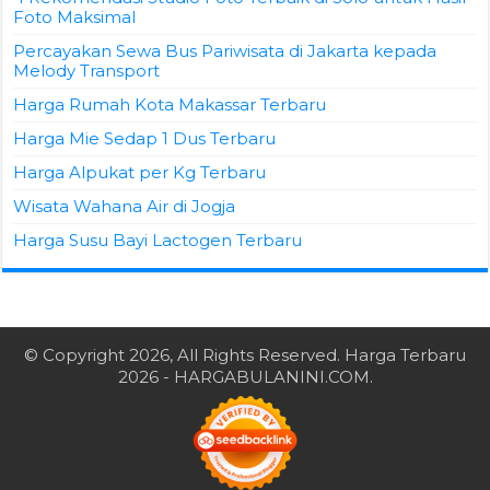
Foto Maksimal
Percayakan Sewa Bus Pariwisata di Jakarta kepada
Melody Transport
Harga Rumah Kota Makassar Terbaru
Harga Mie Sedap 1 Dus Terbaru
Harga Alpukat per Kg Terbaru
Wisata Wahana Air di Jogja
Harga Susu Bayi Lactogen Terbaru
© Copyright 2026, All Rights Reserved.
Harga Terbaru
2026
- HARGABULANINI.COM.