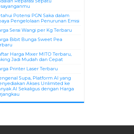
dalan Reparasi Sepatu
esayanganmu
tahui Potensi PGN Saka dalam
aya Pengelolaan Penurunan Emisi
rga Serai Wangi per Kg Terbaru
rga Bibit Bunga Sweet Pea
rbaru
ftar Harga Mixer MITO Terbaru,
king Jadi Mudah dan Cepat
rga Printer Laser Terbaru
ngenal Supa, Platform AI yang
nyediakan Akses Unlimited ke
nyak AI Sekaligus dengan Harga
rjangkau