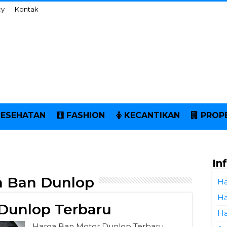
cy
Kontak
KESEHATAN
FASHION
KECANTIKAN
PROP
In
a Ban Dunlop
Ha
Ha
Dunlop Terbaru
Ha
Harga Ban Motor Dunlop Terbaru