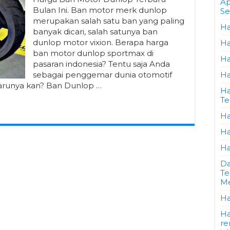
Ap
Bulan Ini. Ban motor merk dunlop
Se
merupakan salah satu ban yang paling
Ha
banyak dicari, salah satunya ban
dunlop motor vixion. Berapa harga
Ha
ban motor dunlop sportmax di
Ha
pasaran indonesia? Tentu saja Anda
sebagai penggemar dunia otomotif
Ha
barunya kan? Ban Dunlop …
Ha
Te
Ha
Ha
Ha
Da
Te
Me
Ha
Ha
re