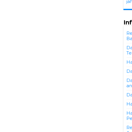
ja
In
Re
Ba
Da
Te
Ha
Da
Da
an
Da
Ha
Ha
Pe
Re