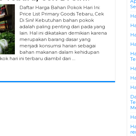
Ap
Se
Daftar Harga Bahan Pokok Hari Ini:
Price List Primary Goods Tebaru, Cek
Ha
Di Sini! Kebutuhan bahan pokok
Ha
adalah paling penting dari pada yang
lain. Hal ini dikatakan demikian karena
Ha
merupakan barang dasar yang
Ha
menjadi konsumsi harian sebagai
bahan makanan dalam kehidupan
Ha
ok hari ini terbaru diambil dari …
Te
Ha
Ha
Ha
Da
Te
Me
Ha
Ha
re