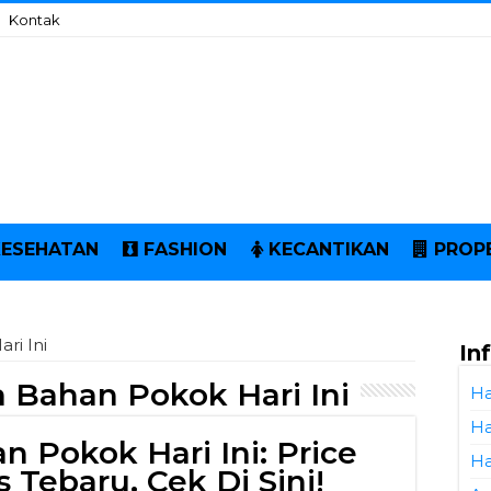
Kontak
KESEHATAN
FASHION
KECANTIKAN
PROP
ri Ini
In
 Bahan Pokok Hari Ini
Ha
Ha
n Pokok Hari Ini: Price
Ha
 Tebaru, Cek Di Sini!