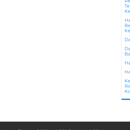
Re
Te
Ke
Ha
Be
K
Da
Da
Ba
Ha
Ha
Ke
Ri
Ko