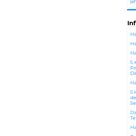
ja
In
Ha
Ha
Ha
5 
Pr
Di
Ha
5 
de
Se
Da
Te
Ha