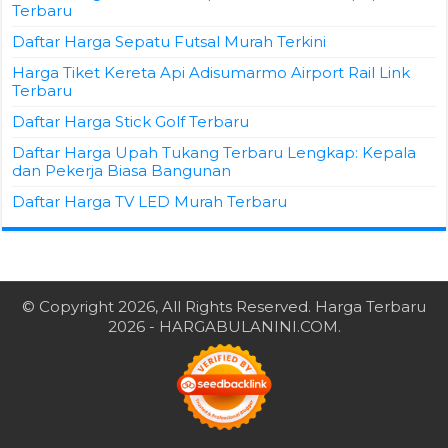
Terbaru
Daftar Harga Sepatu Futsal Murah Terkini
Harga Tiket Kereta Api Adisumarmo Airport Rail Link
Terbaru
Daftar Harga Stick Golf Terbaru
Daftar Harga Upah Tukang Terbaru Lengkap: Kepala
dan Pekerja Biasa Bangunan
Daftar Harga TV LED Murah Terbaru
© Copyright 2026, All Rights Reserved.
Harga Terbaru
2026
- HARGABULANINI.COM.