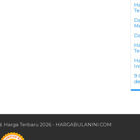
Ha
Te
Da
Me
Da
Ha
Te
Ha
Ini
9 
de
d.
Harga Terbaru 2026
- HARGABULANINI.COM.