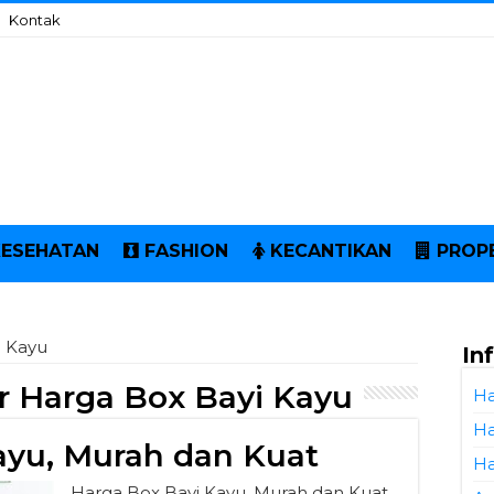
Kontak
KESEHATAN
FASHION
KECANTIKAN
PROP
i Kayu
In
r Harga Box Bayi Kayu
Ha
Ha
ayu, Murah dan Kuat
Ha
Harga Box Bayi Kayu, Murah dan Kuat.