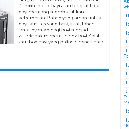
Ap
Pemilihan box bayi atau tempat tidur
Se
bayi memang membutuhkan
Ha
ketrampilan. Bahan yang aman untuk
bayi, kualitas yang baik, kuat, tahan
Ha
lama, nyaman bagi bayi menjadi
Ha
kriteria dalam memilih box bayi. Salah
satu box bayi yang paling diminati para
Ha
Ha
Te
Ha
Ha
Ha
Da
Te
Me
Ha
Ha
re