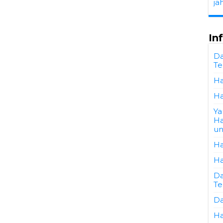
ja
In
Da
Te
Ha
Ha
Ya
Ha
un
Ha
Ha
Da
Te
Da
Ha