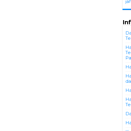
ja
In
Da
Te
Ha
Te
Pa
Ha
Ha
da
Ha
Ha
Te
Da
Ha