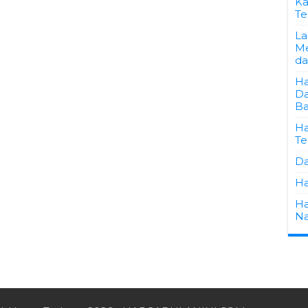
Ka
Te
La
Me
da
Ha
Da
Ba
Ha
Te
Da
Ha
Ha
Na