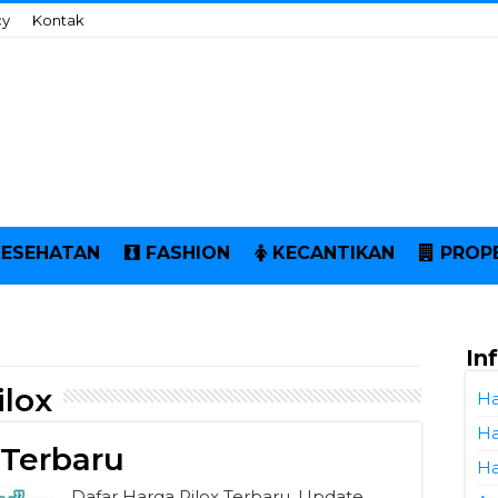
cy
Kontak
KESEHATAN
FASHION
KECANTIKAN
PROP
In
ilox
Ha
Ha
 Terbaru
Ha
Dafar Harga Pilox Terbaru. Update