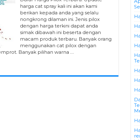
Ap
harga cat spray kali ini akan kami
Se
berikan kepada anda yang selalu
Ha
nongkrong dilaman ini. Jenis pilox
dengan harga terkini dapat anda
Ha
simak dibawah ini beserta dengan
Ha
macam produk terbaru. Banyak orang
menggunakan cat pilox dengan
Ha
emprot. Banyak pilihan warna …
Ha
Te
Ha
Ha
Ha
Da
Te
Me
Ha
Ha
re