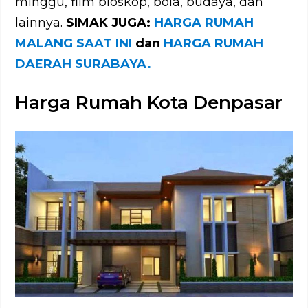
minggu, film bioskop, bola, budaya, dan
lainnya.
SIMAK JUGA:
HARGA RUMAH
MALANG SAAT INI
dan
HARGA RUMAH
DAERAH SURABAYA.
Harga Rumah Kota Denpasar