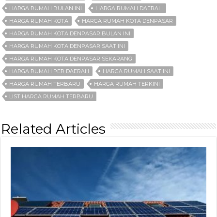
HARGA RUMAH BULAN INI
HARGA RUMAH DAERAH
HARGA RUMAH KOTA
HARGA RUMAH KOTA DENPASAR
HARGA RUMAH KOTA DENPASAR BULAN INI
HARGA RUMAH KOTA DENPASAR SAAT INI
HARGA RUMAH KOTA DENPASAR SEKARANG
HARGA RUMAH PER DAERAH
HARGA RUMAH SAAT INI
HARGA RUMAH TERBARU
HARGA RUMAH TERKINI
LIST HARGA RUMAH TERBARU
Related Articles