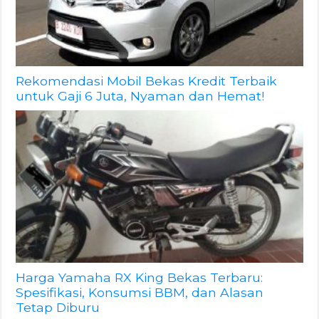
Rekomendasi Mobil Bekas Kredit Terbaik
untuk Gaji 6 Juta, Nyaman dan Hemat!
Harga Yamaha RX King Bekas Terbaru:
Spesifikasi, Konsumsi BBM, dan Alasan
Tetap Diburu