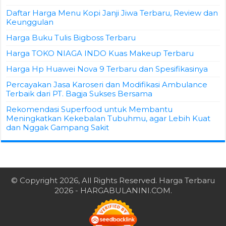
Daftar Harga Menu Kopi Janji Jiwa Terbaru, Review dan
Keunggulan
Harga Buku Tulis Bigboss Terbaru
Harga TOKO NIAGA INDO Kuas Makeup Terbaru
Harga Hp Huawei Nova 9 Terbaru dan Spesifikasinya
Percayakan Jasa Karoseri dan Modifikasi Ambulance
Terbaik dari PT. Bagja Sukses Bersama
Rekomendasi Superfood untuk Membantu
Meningkatkan Kekebalan Tubuhmu, agar Lebih Kuat
dan Nggak Gampang Sakit
© Copyright 2026, All Rights Reserved.
Harga Terbaru
2026
- HARGABULANINI.COM.