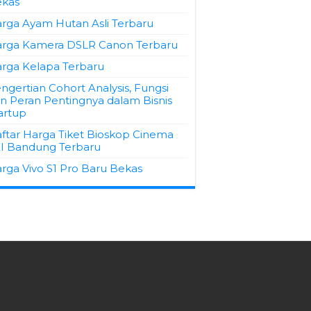
kas
rga Ayam Hutan Asli Terbaru
rga Kamera DSLR Canon Terbaru
rga Kelapa Terbaru
ngertian Cohort Analysis, Fungsi
n Peran Pentingnya dalam Bisnis
artup
ftar Harga Tiket Bioskop Cinema
I Bandung Terbaru
rga Vivo S1 Pro Baru Bekas