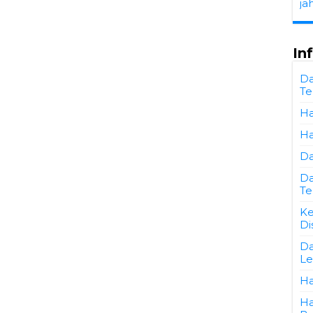
ja
In
Da
Te
Ha
Ha
Da
Da
Te
Ke
Di
Da
Le
Ha
Ha