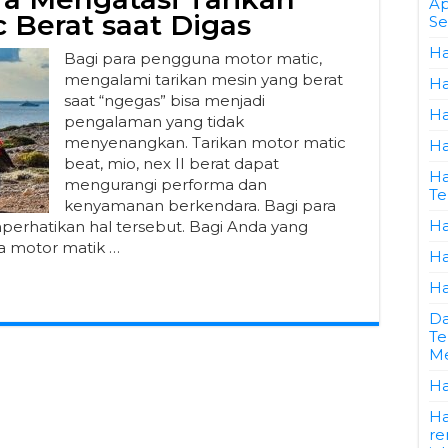
Ap
 Berat saat Digas
Se
Ha
Bagi para pengguna motor matic,
mengalami tarikan mesin yang berat
Ha
saat “ngegas” bisa menjadi
Ha
pengalaman yang tidak
menyenangkan. Tarikan motor matic
Ha
beat, mio, nex II berat dapat
Ha
mengurangi performa dan
Te
kenyamanan berkendara. Bagi para
Ha
rhatikan hal tersebut. Bagi Anda yang
a motor matik …
Ha
Ha
Da
Te
Me
Ha
Ha
re