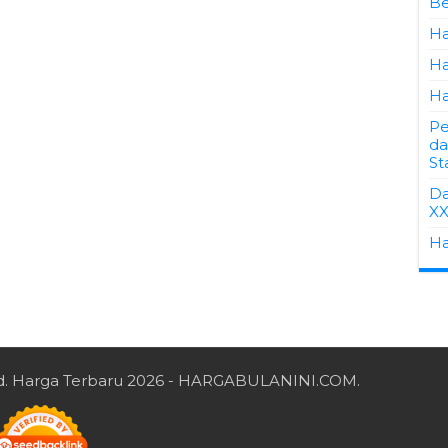
Be
Ha
Ha
Ha
Pe
da
St
Da
XX
Ha
d.
Harga Terbaru 2026
- HARGABULANINI.COM.