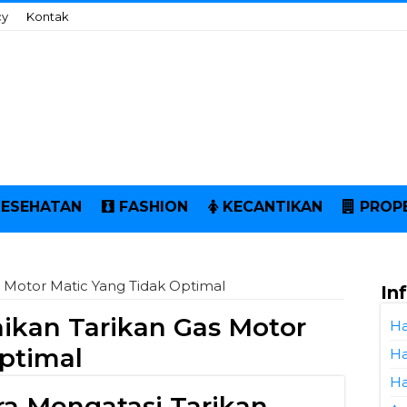
cy
Kontak
KESEHATAN
FASHION
KECANTIKAN
PROP
 Motor Matic Yang Tidak Optimal
In
ikan Tarikan Gas Motor
Ha
ptimal
Ha
Ha
a Mengatasi Tarikan