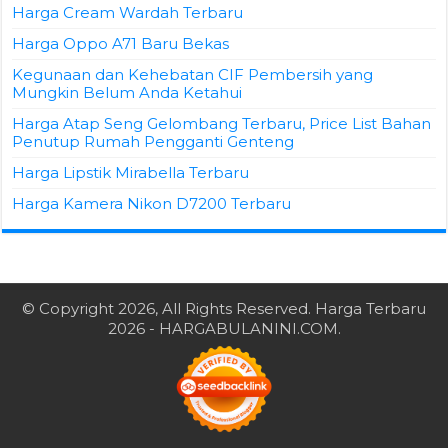
Harga Cream Wardah Terbaru
Harga Oppo A71 Baru Bekas
Kegunaan dan Kehebatan CIF Pembersih yang
Mungkin Belum Anda Ketahui
Harga Atap Seng Gelombang Terbaru, Price List Bahan
Penutup Rumah Pengganti Genteng
Harga Lipstik Mirabella Terbaru
Harga Kamera Nikon D7200 Terbaru
© Copyright 2026, All Rights Reserved.
Harga Terbaru
2026
- HARGABULANINI.COM.