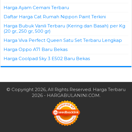
Harga Ayam Cemani Terbaru
Daftar Harga Cat Rumah Nippon Paint Terkini
Harga Bubuk Vanili Terbaru (Kering dan Basah) per Kg
(20 gr, 250 gr, 500 gr)
Harga Viva Perfect Queen Satu Set Terbaru Lengkap
Harga Oppo A71 Baru Bekas
Harga Coolpad Sky 3 E502 Baru Bekas
© Copyright 2026, All Rights Reserved.
Harga Terbaru
2026
- HARGABULANINI.COM.