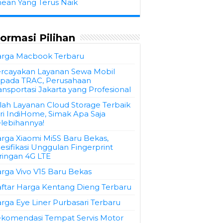
hean Yang Terus Naik
formasi Pilihan
rga Macbook Terbaru
rcayakan Layanan Sewa Mobil
pada TRAC, Perusahaan
ansportasi Jakarta yang Profesional
ilah Layanan Cloud Storage Terbaik
ri IndiHome, Simak Apa Saja
lebihannya!
rga Xiaomi Mi5S Baru Bekas,
esifikasi Unggulan Fingerprint
ringan 4G LTE
rga Vivo V15 Baru Bekas
ftar Harga Kentang Dieng Terbaru
rga Eye Liner Purbasari Terbaru
komendasi Tempat Servis Motor