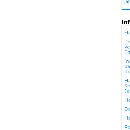
ja
In
Ha
Pe
ke
Tr
In
da
Ke
Ha
Sp
Ja
Ha
Da
Ha
Re