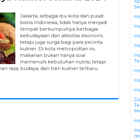
Ap
Se
Jakarta, sebagai ibu kota dan pusat
Ha
bisnis Indonesia, tidak hanya menjadi
Ha
tempat berkumpulnya berbagai
kebudayaan dan aktivitas ekonomi,
Ha
tetapi juga surga bagi para pecinta
Ha
kuliner. Di kota metropolitan ini,
makanan bukan hanya soal
Ha
Te
memenuhi kebutuhan nutrisi, tetapi
 rasa, budaya, dan tren kuliner terbaru.
Ha
Ha
Ha
Da
Te
Me
Ha
Ha
re