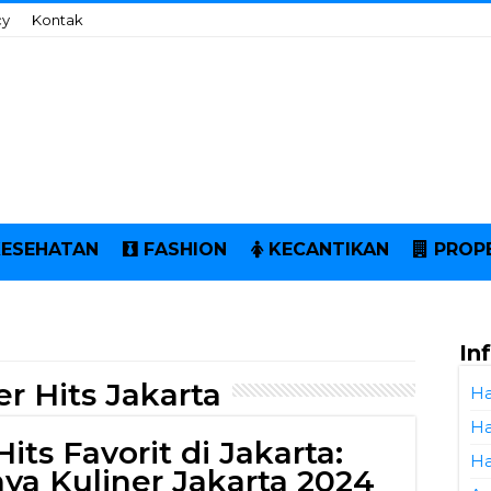
cy
Kontak
KESEHATAN
FASHION
KECANTIKAN
PROP
In
er Hits Jakarta
Ha
Ha
its Favorit di Jakarta:
Ha
ya Kuliner Jakarta 2024