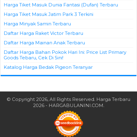
Harga Tiket Masuk Dunia Fantasi (Dufan) Terbaru
Harga Tiket Masuk Jatim Park 3 Terkini
Harga Minyak Samin Terbaru
Daftar Harga Raket Victor Terbaru
Daftar Harga Mainan Anak Terbaru
Daftar Harga Bahan Pokok Hari Ini: Price List Primary
Goods Tebaru, Cek Di Sini!
Katalog Harga Bedak Pigeon Teranyar
© Copyright 2026, All Rights Reserved.
Harga Terbaru
2026
- HARGABULANINI.COM.