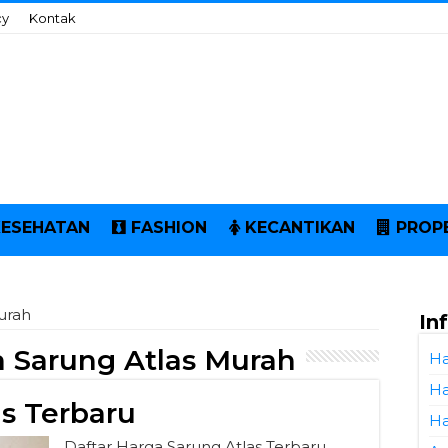
cy
Kontak
KESEHATAN
FASHION
KECANTIKAN
PROP
urah
In
 Sarung Atlas Murah
Ha
Ha
s Terbaru
Ha
Daftar Harga Sarung Atlas Terbaru