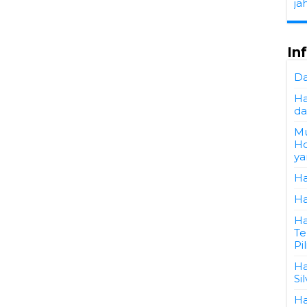
ja
In
Da
Ha
da
Mu
Ho
ya
Ha
Ha
Ha
Te
Pi
Ha
Si
Ha