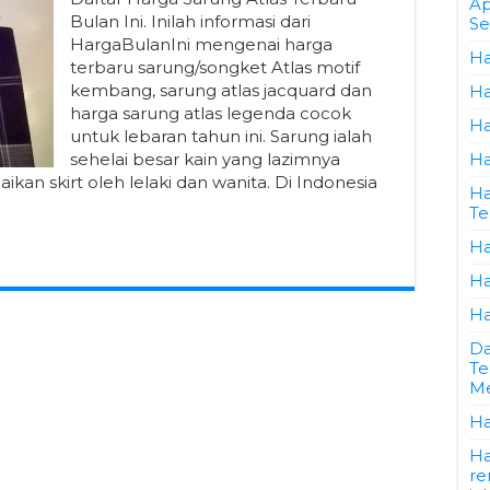
Ap
Bulan Ini. Inilah informasi dari
Se
HargaBulanIni mengenai harga
Ha
terbaru sarung/songket Atlas motif
kembang, sarung atlas jacquard dan
Ha
harga sarung atlas legenda cocok
Ha
untuk lebaran tahun ini. Sarung ialah
sehelai besar kain yang lazimnya
Ha
ikan skirt oleh lelaki dan wanita. Di Indonesia
Ha
Te
Ha
Ha
Ha
Da
Te
Me
Ha
Ha
re