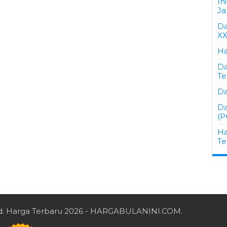
In
Ja
Da
XX
Ha
Da
Te
Da
Da
(P
Ha
Te
d.
Harga Terbaru 2026
- HARGABULANINI.COM.