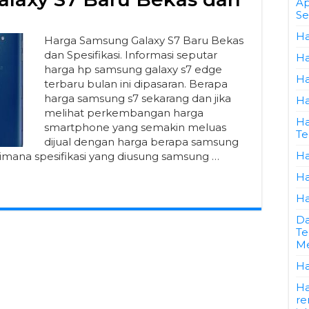
Ap
Se
Ha
Harga Samsung Galaxy S7 Baru Bekas
dan Spesifikasi. Informasi seputar
Ha
harga hp samsung galaxy s7 edge
Ha
terbaru bulan ini dipasaran. Berapa
harga samsung s7 sekarang dan jika
Ha
melihat perkembangan harga
Ha
smartphone yang semakin meluas
Te
dijual dengan harga berapa samsung
Ha
gaimana spesifikasi yang diusung samsung …
Ha
Ha
Da
Te
Me
Ha
Ha
re