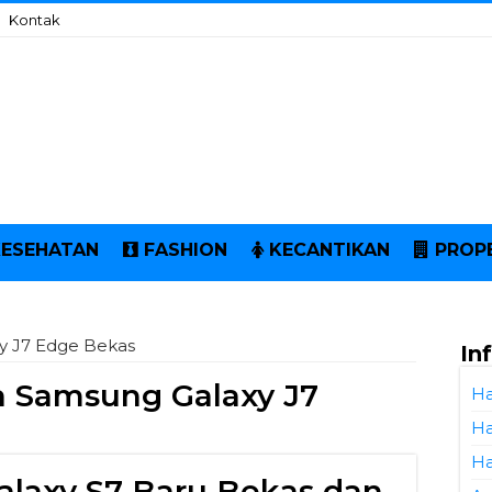
Kontak
KESEHATAN
FASHION
KECANTIKAN
PROP
y J7 Edge Bekas
In
 Samsung Galaxy J7
Ha
Ha
Ha
laxy S7 Baru Bekas dan