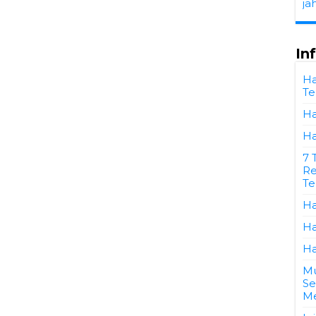
ja
In
Ha
Te
Ha
Ha
7 
Re
Te
Ha
Ha
Ha
Mu
Se
Me