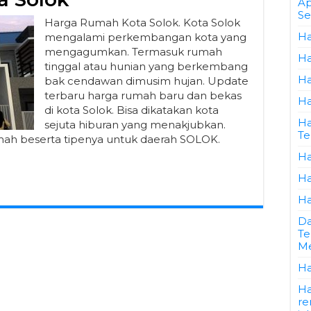
Ap
Se
Harga Rumah Kota Solok. Kota Solok
Ha
mengalami perkembangan kota yang
mengagumkan. Termasuk rumah
Ha
tinggal atau hunian yang berkembang
Ha
bak cendawan dimusim hujan. Update
terbaru harga rumah baru dan bekas
Ha
di kota Solok. Bisa dikatakan kota
Ha
sejuta hiburan yang menakjubkan.
Te
mah beserta tipenya untuk daerah SOLOK.
Ha
Ha
Ha
Da
Te
Me
Ha
Ha
re