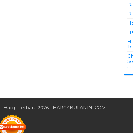
Da
Da
Ha
Ha
Ha
Te
Ch
So
Ja
d.
Harga Terbaru 2026
- HARGABULANINI.COM.