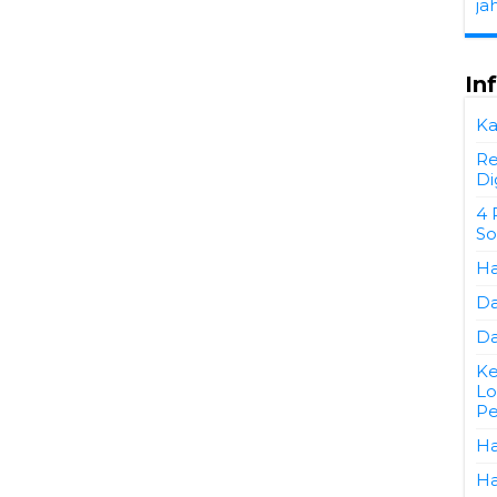
ja
In
Ka
Re
Di
4 
So
Ha
Da
Da
Ke
Lo
Pe
Ha
Ha