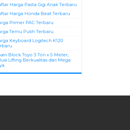
ftar Harga Pasta Gigi Anak Terbaru
ftar Harga Honda Beat Terbaru
rga Primer PAC Terbaru
rga Temu Putih Terbaru
rga Keyboard Logitech K120
rbaru
ain Block Toyo 3 Ton x 5 Meter,
lusi Lifting Berkualitas dari Mega
ya