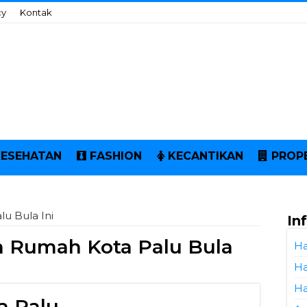
cy
Kontak
KESEHATAN
FASHION
KECANTIKAN
PROP
u Bula Ini
In
 Rumah Kota Palu Bula
Ha
Ha
Ha
a Palu