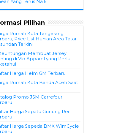
hean Yang Terus Naik
formasi Pilihan
rga Rumah Kota Tangerang
rbaru, Price List Hunian Area Tatar
sundan Terkini
Keuntungan Membuat Jersey
inting di Vlo Apparel yang Perlu
ketahui
ftar Harga Helm GM Terbaru
rga Rumah Kota Banda Aceh Saat
talog Promo JSM Carrefour
rbaru
ftar Harga Sepatu Gunung Rei
rbaru
ftar Harga Sepeda BMX WimCycle
rbaru