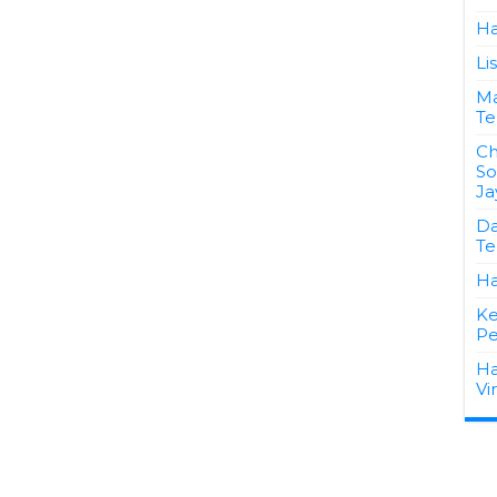
Ha
Li
Ma
Te
Ch
So
Ja
Da
Te
Ha
Ke
Pe
Ha
Vi