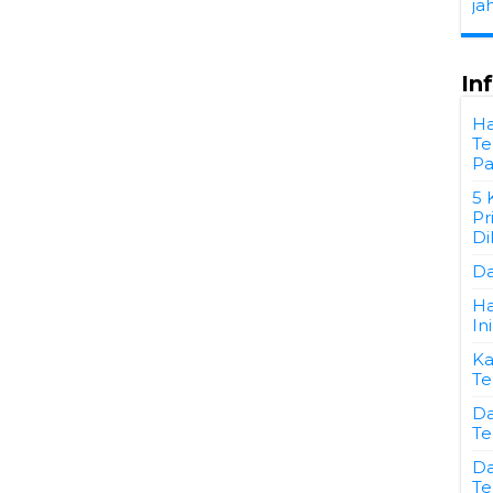
ja
In
Ha
Te
Pa
5 
Pr
Di
Da
Ha
Ini
Ka
Te
Da
Te
Da
Te