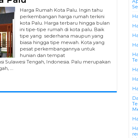
Ap
Se
Harga Rumah Kota Palu. Ingin tahu
Ha
perkembangan harga rumah terkini
kota Palu. Harga terbaru hingga bulan
Ha
ini tipe-tipe rumah di kota palu. Baik
Ha
tipe yang sederhana maupun yang
biasa hingga tipe mewah. Kota yang
Ha
pesat perkembangannya untuk
Ha
hunian dan tempat
Te
insi Sulawesi Tengah, Indonesia. Palu merupakan
gah, …
Ha
Ha
Ha
Da
Te
Me
Ha
Ha
re