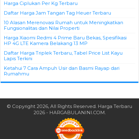
Harga Ciplukan Per Kg Terbaru
Daftar Harga Jam Tangan Tag Heuer Terbaru
10 Alasan Merenovasi Rumah untuk Meningkatkan
Fungsionalitas dan Nilai Properti
Harga Xiaomi Redmi 4 Prime Baru Bekas, Spesifikasi
HP 4G LTE Kamera Belakang 13 MP
Daftar Harga Triplek Terbaru, Tabel Price List Kayu
Lapis Terkini
Ketahui 7 Cara Ampuh Usir dan Basmi Rayap dari
Rumahmu
© Copyright 2026, All Rights Reserved.
Harga Terbaru
2026
- HARGABULANINI.COM.