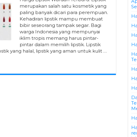
Ap
merupakan salah satu kosmetik yang
Se
paling banyak dicari para perempuan.
Ha
Kehadiran lipstik mampu membuat
bibir seseorang tampak segar. Bagi
Ha
warga Indonesia yang mempunyai
Ha
iklim tropis memang harus pintar-
pintar dalam memilih lipstik. Lipstik
Ha
pstik yang halal, lipstik yang aman untuk kulit …
Ha
Te
Ha
Ha
Ha
Da
Te
Me
Ha
Ha
re