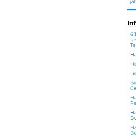
ja
In
6 
un
Te
Ha
Ha
Li
Bi
Ce
Ha
P
Ha
Bu
Ha
Be