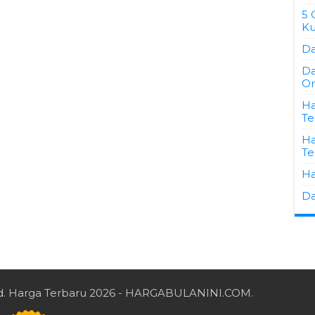
5 
Ku
Da
Da
Or
Ha
Te
Ha
Te
Ha
Da
d.
Harga Terbaru 2026
- HARGABULANINI.COM.