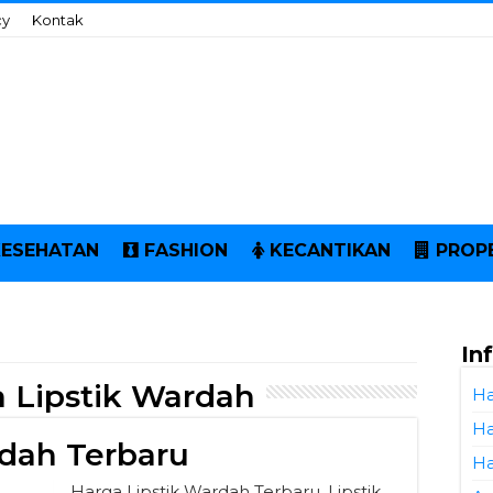
cy
Kontak
KESEHATAN
FASHION
KECANTIKAN
PROP
In
 Lipstik Wardah
Ha
Ha
rdah Terbaru
Ha
Harga Lipstik Wardah Terbaru. Lipstik