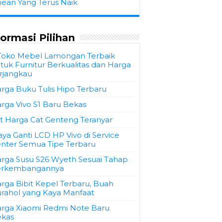
hean Yang Terus Naik
formasi Pilihan
Toko Mebel Lamongan Terbaik
tuk Furnitur Berkualitas dan Harga
rjangkau
rga Buku Tulis Hipo Terbaru
rga Vivo S1 Baru Bekas
st Harga Cat Genteng Teranyar
aya Ganti LCD HP Vivo di Service
nter Semua Tipe Terbaru
rga Susu S26 Wyeth Sesuai Tahap
erkembangannya
rga Bibit Kepel Terbaru, Buah
rahol yang Kaya Manfaat
rga Xiaomi Redmi Note Baru
kas