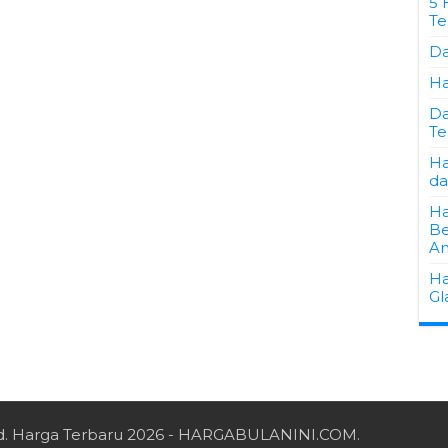
5 
Te
Da
Ha
Da
Te
Ha
da
Ha
Be
An
Ha
Gl
d.
Harga Terbaru 2026
- HARGABULANINI.COM.