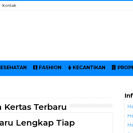
Kontak
KESEHATAN
FASHION
KECANTIKAN
PROP
In
 Kertas Terbaru
Ha
Ha
baru Lengkap Tiap
Ha