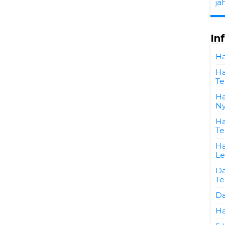
ja
In
Ha
Ha
Te
Ha
Ny
Ha
Te
Ha
L
Da
Te
Da
Ha