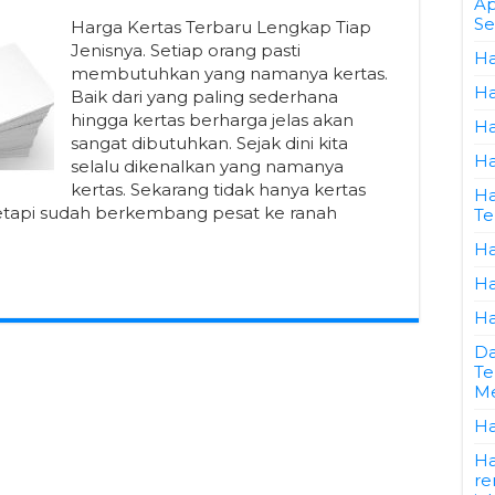
Ap
Se
Harga Kertas Terbaru Lengkap Tiap
Jenisnya. Setiap orang pasti
Ha
membutuhkan yang namanya kertas.
Ha
Baik dari yang paling sederhana
hingga kertas berharga jelas akan
Ha
sangat dibutuhkan. Sejak dini kita
Ha
selalu dikenalkan yang namanya
kertas. Sekarang tidak hanya kertas
Ha
tetapi sudah berkembang pesat ke ranah
Te
Ha
Ha
Ha
Da
Te
Me
Ha
Ha
re