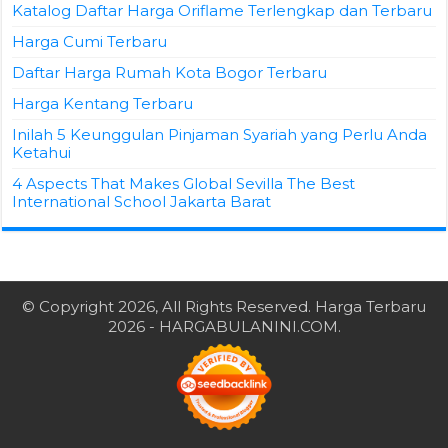
Katalog Daftar Harga Oriflame Terlengkap dan Terbaru
Harga Cumi Terbaru
Daftar Harga Rumah Kota Bogor Terbaru
Harga Kentang Terbaru
Inilah 5 Keunggulan Pinjaman Syariah yang Perlu Anda
Ketahui
4 Aspects That Makes Global Sevilla The Best
International School Jakarta Barat
© Copyright 2026, All Rights Reserved.
Harga Terbaru
2026
- HARGABULANINI.COM.