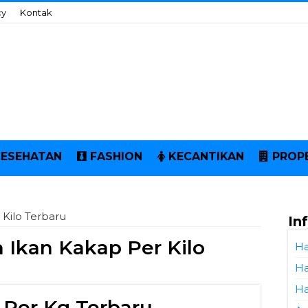
cy
Kontak
KESEHATAN
FASHION
KECANTIKAN
PROP
Kilo Terbaru
In
 Ikan Kakap Per Kilo
Ha
Ha
Ha
 Per Kg Terbaru