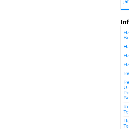
ja
In
Ha
Be
Ha
Ha
Ha
Re
Pe
Un
Pe
Be
Ku
Te
Ha
Te