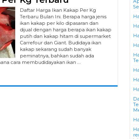
Ap
Se
Daftar Harga Ikan Kakap Per Kg
Ha
Terbaru Bulan Ini. Berapa harga jenis
ikan kakap per kilo dipasaran dan
Ha
dijual dengan harga berapa ikan kakap
Ha
putih dan kakap hitam di supermarket
Carrefour dan Giant. Budidaya ikan
Ha
kakap sekarang sudah banyak
Ha
peminatnya, bahkan sudah ada
Te
mana cara membudidayakan ikan …
Ha
Ha
Ha
Da
Te
Me
Ha
Ha
re