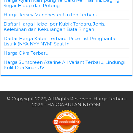
Harga Ayam Kampung Terbaru Per Hari Ini, Daging
Segar Hidup dan Potong
Harga Jersey Manchester United Terbaru
Daftar Harga Hebel per Kubik Terbaru, Jenis,
Kelebihan dan Kekurangan Bata Ringan
Daftar Harga Kabel Terbaru, Price List Penghantar
Listrik (NYA NYY NYM) Saat Ini
Harga Okra Terbaru
Harga Sunscreen Azarine All Variant Terbaru, Lindungi
Kulit Dari Sinar UV
© Copyright 2026, All Rights Reserved.
Harga Terbaru
2026
- HARGABULANINI.COM.