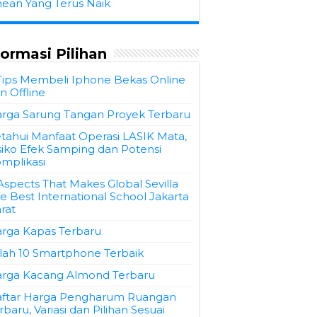
hean Yang Terus Naik
formasi Pilihan
Tips Membeli Iphone Bekas Online
n Offline
rga Sarung Tangan Proyek Terbaru
tahui Manfaat Operasi LASIK Mata,
siko Efek Samping dan Potensi
mplikasi
Aspects That Makes Global Sevilla
e Best International School Jakarta
rat
rga Kapas Terbaru
ilah 10 Smartphone Terbaik
rga Kacang Almond Terbaru
ftar Harga Pengharum Ruangan
rbaru, Variasi dan Pilihan Sesuai