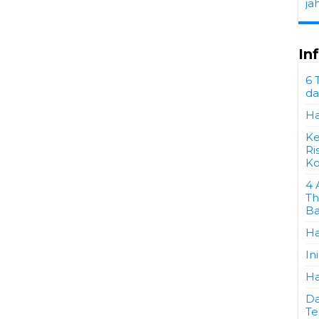
ja
In
6 
da
Ha
Ke
Ri
Ko
4 
Th
Ba
Ha
In
Ha
Da
Te