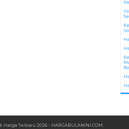
K
In
Se
Ke
Iz
Ha
Ha
Ke
Ma
Bi
Ha
Ha
d.
Harga Terbaru 2026
- HARGABULANINI.COM.