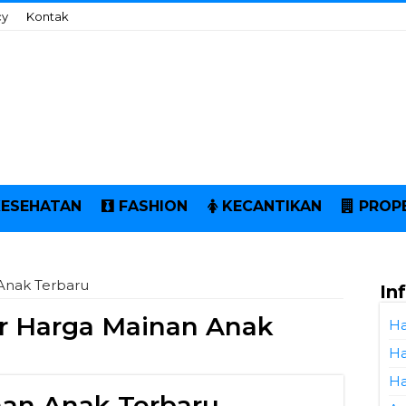
cy
Kontak
KESEHATAN
FASHION
KECANTIKAN
PROP
Anak Terbaru
In
r Harga Mainan Anak
Ha
Ha
Ha
nan Anak Terbaru