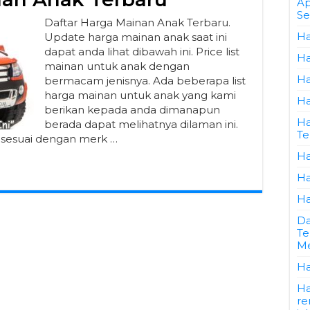
Ap
Se
Daftar Harga Mainan Anak Terbaru.
Ha
Update harga mainan anak saat ini
dapat anda lihat dibawah ini. Price list
Ha
mainan untuk anak dengan
Ha
bermacam jenisnya. Ada beberapa list
harga mainan untuk anak yang kami
Ha
berikan kepada anda dimanapun
Ha
berada dapat melihatnya dilaman ini.
Te
 sesuai dengan merk …
Ha
Ha
Ha
Da
Te
Me
Ha
Ha
re