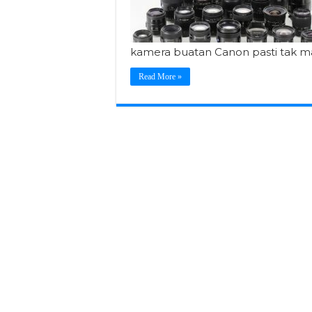
kamera buatan Canon pasti tak m
Read More »