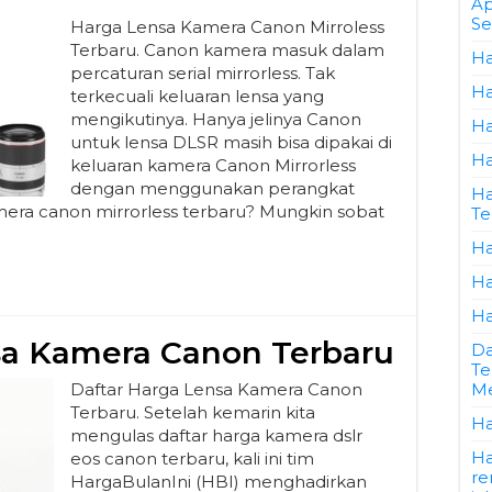
Ap
Se
Harga Lensa Kamera Canon Mirroless
Terbaru. Canon kamera masuk dalam
Ha
percaturan serial mirrorless. Tak
Ha
terkecuali keluaran lensa yang
mengikutinya. Hanya jelinya Canon
Ha
untuk lensa DLSR masih bisa dipakai di
Ha
keluaran kamera Canon Mirrorless
dengan menggunakan perangkat
Ha
mera canon mirrorless terbaru? Mungkin sobat
Te
Ha
Ha
Ha
sa Kamera Canon Terbaru
Da
Te
Daftar Harga Lensa Kamera Canon
Me
Terbaru. Setelah kemarin kita
Ha
mengulas daftar harga kamera dslr
Ha
eos canon terbaru, kali ini tim
re
HargaBulanIni (HBI) menghadirkan