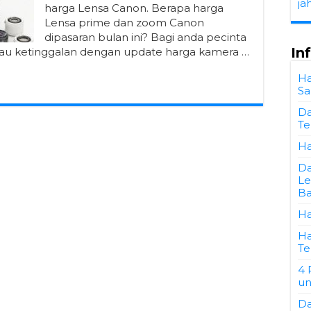
ja
harga Lensa Canon. Berapa harga
Lensa prime dan zoom Canon
dipasaran bulan ini? Bagi anda pecinta
In
au ketinggalan dengan update harga kamera …
Ha
Sa
Da
Te
Ha
Da
Le
B
Ha
Ha
Te
4 
un
Da