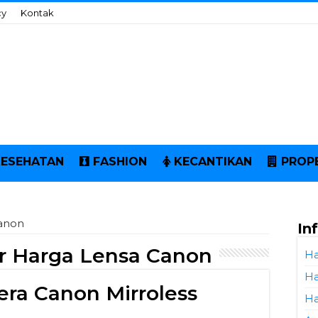
cy
Kontak
KESEHATAN
FASHION
KECANTIKAN
PROP
Canon
In
r Harga Lensa Canon
Ha
Ha
ra Canon Mirroless
Ha