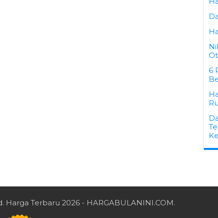
Ha
Da
Ha
Ni
Ot
6 
Be
Ha
Ru
Da
Te
K
d.
Harga Terbaru 2026
- HARGABULANINI.COM.