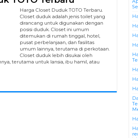
Ap
Se
Harga Closet Duduk TOTO Terbaru.
Ha
Closet duduk adalah jenis toilet yang
dirancang untuk digunakan dengan
Ha
posisi duduk. Closet ini umum
Ha
ditemukan di rumah tinggal, hotel,
pusat perbelanjaan, dan fasilitas
Ha
umum lainnya, terutama di perkotaan.
Ha
Closet duduk lebih disukai oleh
Te
a, terutama untuk lansia, ibu hamil, atau
Ha
Ha
Ha
Da
Te
Me
Ha
Ha
re