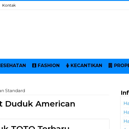
Kontak
KESEHATAN
FASHION
KECANTIKAN
PROP
an Standard
In
et Duduk American
Ha
Ha
Ha
uk TOTO Terbaru