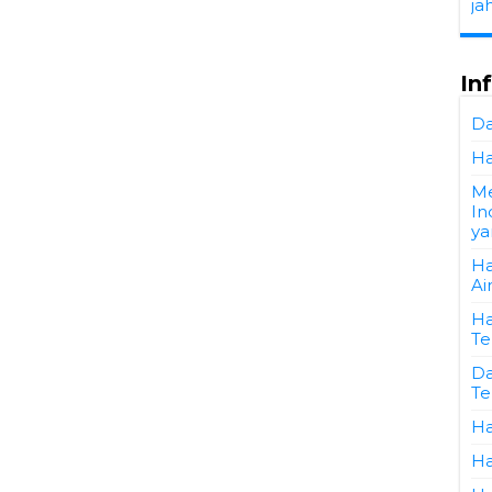
ja
In
Da
Ha
M
In
ya
Ha
Ai
Ha
Te
Da
Te
Ha
Ha